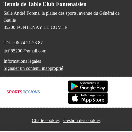
Tennis de Table Club Fontenaisien
Salle André Forens, la plaine des sports, avenue du Général de
Gaulle
85200
FONTENAY-LE-COMTE
Tél. :
06.74.51.23.87
ttcf.85200@gmail.com
Informations légales
Signaler un contenu inapproprié
SPORTS
REGIONS
Charte cookies
Gestion des cookies