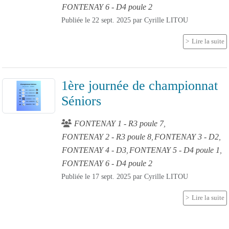
FONTENAY 6 - D4 poule 2
Publiée le
22 sept. 2025
par
Cyrille LITOU
Lire la suite
1ère journée de championnat
Séniors
FONTENAY 1 - R3 poule 7
FONTENAY 2 - R3 poule 8
FONTENAY 3 - D2
FONTENAY 4 - D3
FONTENAY 5 - D4 poule 1
FONTENAY 6 - D4 poule 2
Publiée le
17 sept. 2025
par
Cyrille LITOU
Lire la suite