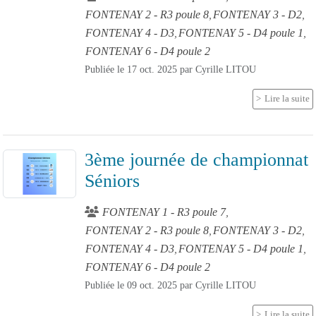
FONTENAY 2 - R3 poule 8
FONTENAY 3 - D2
FONTENAY 4 - D3
FONTENAY 5 - D4 poule 1
FONTENAY 6 - D4 poule 2
Publiée le
17 oct. 2025
par
Cyrille LITOU
Lire la suite
3ème journée de championnat
Séniors
FONTENAY 1 - R3 poule 7
FONTENAY 2 - R3 poule 8
FONTENAY 3 - D2
FONTENAY 4 - D3
FONTENAY 5 - D4 poule 1
FONTENAY 6 - D4 poule 2
Publiée le
09 oct. 2025
par
Cyrille LITOU
Lire la suite