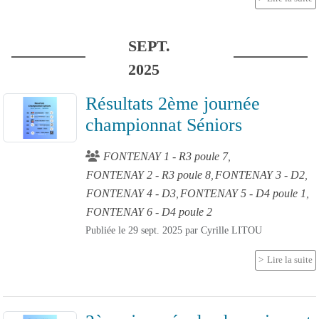
SEPT.
2025
Résultats 2ème journée
championnat Séniors
FONTENAY 1 - R3 poule 7
FONTENAY 2 - R3 poule 8
FONTENAY 3 - D2
FONTENAY 4 - D3
FONTENAY 5 - D4 poule 1
FONTENAY 6 - D4 poule 2
Publiée le
29 sept. 2025
par
Cyrille LITOU
Lire la suite