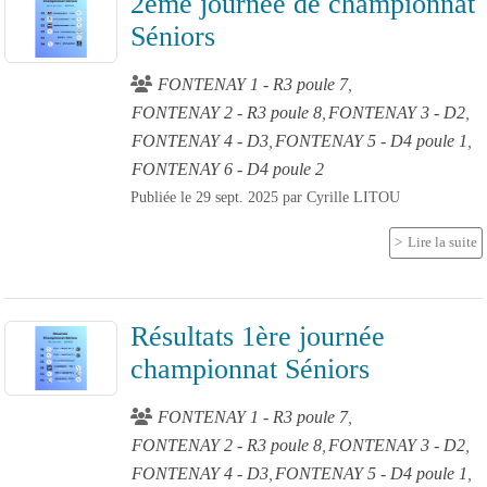
2ème journée de championnat
Séniors
FONTENAY 1 - R3 poule 7
FONTENAY 2 - R3 poule 8
FONTENAY 3 - D2
FONTENAY 4 - D3
FONTENAY 5 - D4 poule 1
FONTENAY 6 - D4 poule 2
Publiée le
29 sept. 2025
par
Cyrille LITOU
Lire la suite
Résultats 1ère journée
championnat Séniors
FONTENAY 1 - R3 poule 7
FONTENAY 2 - R3 poule 8
FONTENAY 3 - D2
FONTENAY 4 - D3
FONTENAY 5 - D4 poule 1