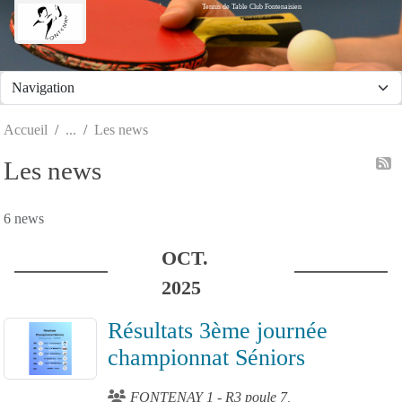
Tennis de Table Club Fontenaisien
Panneau de gestion des cookies
Accueil
Les news
Les news
6 news
OCT.
2025
Résultats 3ème journée
championnat Séniors
FONTENAY 1 - R3 poule 7