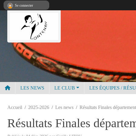
Panneau de gestion des cookies
Se connecter
LES NEWS
LE CLUB
LES ÉQUIPES / RÉS
Accueil
2025-2026
Les news
Résultats Finales département
Résultats Finales départe