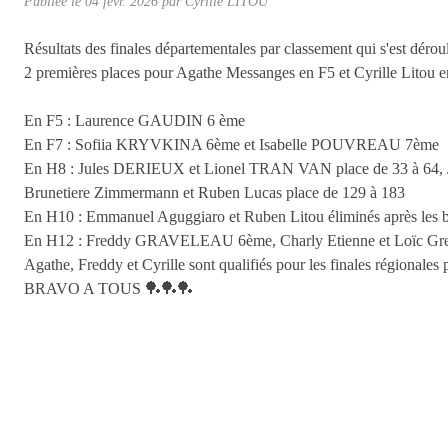
Publiée le
04 févr. 2026
par Cyrille LITOU
Résultats des finales départementales par classement qui s'est déro
2 premières places pour Agathe Messanges en F5 et Cyrille Litou e
En F5 : Laurence GAUDIN 6 ème
En F7 : Sofiia KRYVKINA 6ème et Isabelle POUVREAU 7ème
En H8 : Jules DERIEUX et Lionel TRAN VAN place de 33 à 64, Jul
Brunetiere Zimmermann et Ruben Lucas place de 129 à 183
En H10 : Emmanuel Aguggiaro et Ruben Litou éliminés après les b
En H12 : Freddy GRAVELEAU 6ème, Charly Etienne et Loïc Greco
Agathe, Freddy et Cyrille sont qualifiés pour les finales régionales
BRAVO A TOUS 🏓🏓🏓