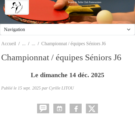
Tennis de Table Club Fontenaisien
Panneau de gestion des cookies
Accueil
Championnat / équipes Séniors J6
Championnat / équipes Séniors J6
Le
dimanche
14
déc.
2025
Publié le
15 sept. 2025
par Cyrille LITOU