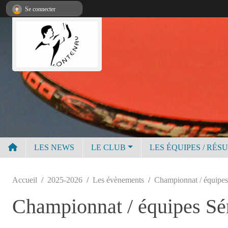
Panneau de gestion des cookies
Se connecter
LES NEWS
LE CLUB
LES ÉQUIPES / RÉS
Accueil
2025-2026
Les évènements
Championnat / équipes
Championnat / équipes Sé