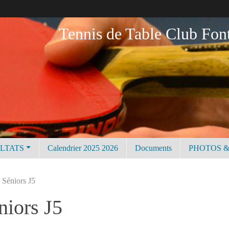
Tennis de Table Club Fon
ULTATS
Calendrier 2025 2026
Documents
PHOTOS &
 Séniors J5
niors J5