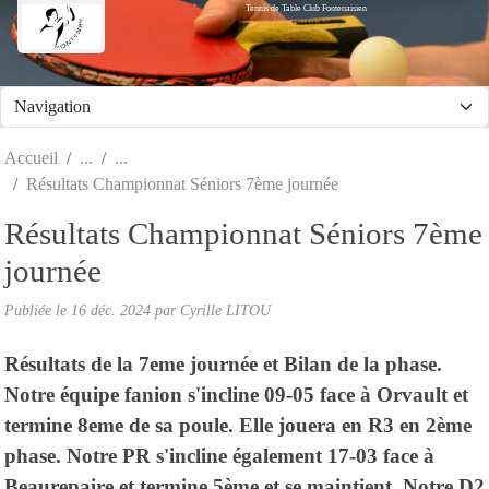
Tennis de Table Club Fontenaisien
Panneau de gestion des cookies
Accueil
Résultats Championnat Séniors 7ème journée
Résultats Championnat Séniors 7ème
journée
Publiée le
16 déc. 2024
par Cyrille LITOU
Résultats de la 7eme journée et Bilan de la phase.
Notre équipe fanion s'incline 09-05 face à Orvault et
termine 8eme de sa poule. Elle jouera en R3 en 2ème
phase. Notre PR s'incline également 17-03 face à
Beaurepaire et termine 5ème et se maintient. Notre D2