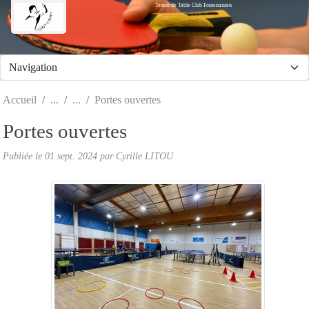
Tennis de Table Club Fontenaisien
Panneau de gestion des cookies
Accueil
Portes ouvertes
Portes ouvertes
Publiée le
01 sept. 2024
par Cyrille LITOU