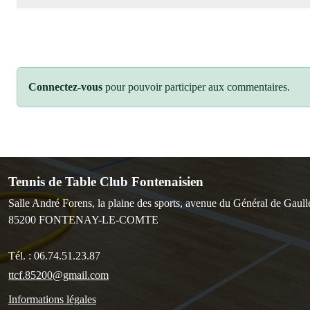
Connectez-vous
pour pouvoir participer aux commentaires.
Tennis de Table Club Fontenaisien
Salle André Forens, la plaine des sports, avenue du Général de Gaull
85200
FONTENAY-LE-COMTE
Tél. :
06.74.51.23.87
ttcf.85200@gmail.com
Informations légales