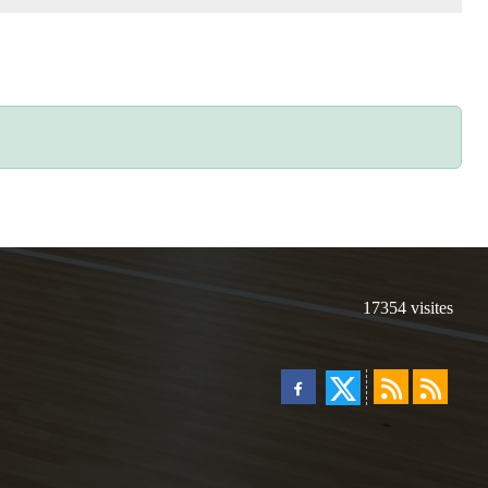
17354
visites