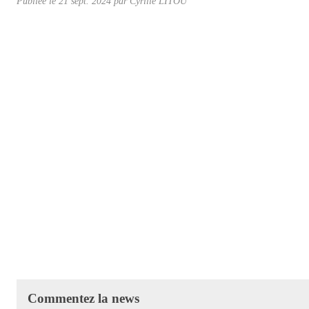
Publiée le
21 sept. 2024
par Cyrille LITOU
Commentez la news