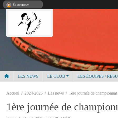
Panneau de gestion des cookies
Se connecter
LES NEWS
LE CLUB
LES ÉQUIPES / RÉS
Accueil
2024-2025
Les news
1ère journée de championnat
1ère journée de champion