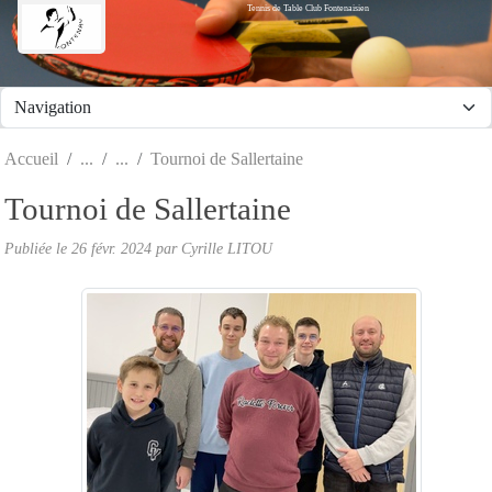
Tennis de Table Club Fontenaisien
Panneau de gestion des cookies
Accueil
Tournoi de Sallertaine
Tournoi de Sallertaine
Publiée le
26 févr. 2024
par Cyrille LITOU