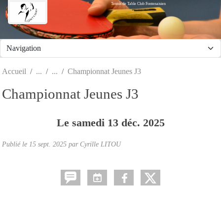
Tennis de Table Club Fontenaisien
Panneau de gestion des cookies
Accueil
Championnat Jeunes J3
Championnat Jeunes J3
Le
samedi
13
déc.
2025
Publié le
15 sept. 2025
par Cyrille LITOU