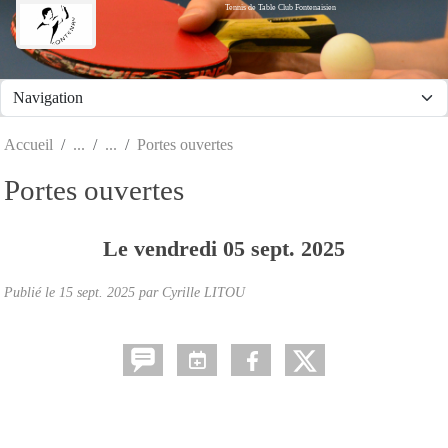
Tennis de Table Club Fontenaisien
Panneau de gestion des cookies
Accueil
Portes ouvertes
Portes ouvertes
Le
vendredi
05
sept.
2025
Publié le
15 sept. 2025
par Cyrille LITOU