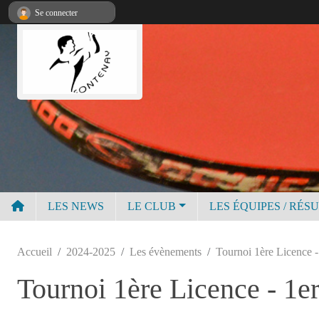
Panneau de gestion des cookies
Se connecter
LES NEWS
LE CLUB
LES ÉQUIPES / RÉS
Accueil
2024-2025
Les évènements
Tournoi 1ère Licence -
Tournoi 1ère Licence - 1e