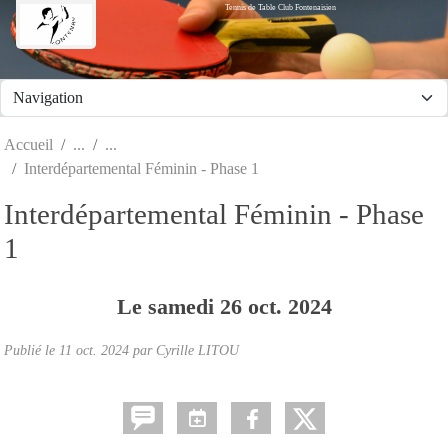
Tennis de Table Club Fontenaisien
Panneau de gestion des cookies
Accueil
Interdépartemental Féminin - Phase 1
Interdépartemental Féminin - Phase
1
Le
samedi
26
oct.
2024
Publié le
11 oct. 2024
par Cyrille LITOU