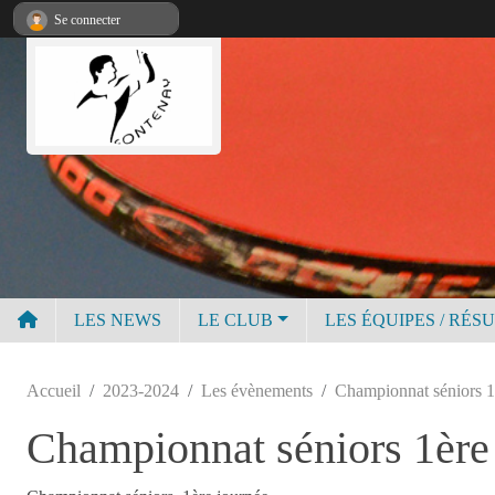
Panneau de gestion des cookies
Se connecter
LES NEWS
LE CLUB
LES ÉQUIPES / RÉS
Accueil
2023-2024
Les évènements
Championnat séniors 1
Championnat séniors 1ère